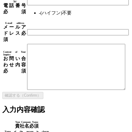
Tel
電話番号
必須
-(ハイフン)不要
E-mail address
メールア
ドレス
必
須
Content of Your
Inquiry
お問い合
わせ内容
必須
入力内容確認
Your Company Name
貴社名
必須
Name of the person in charge